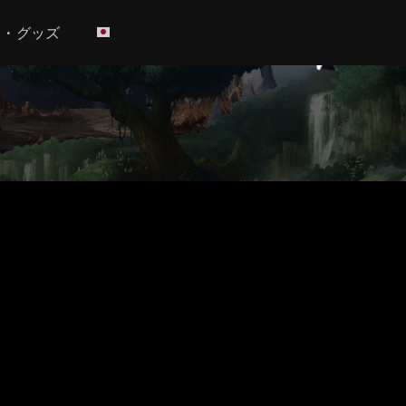
h • グッズ
ト