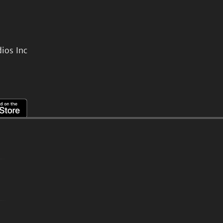
ios Inc
。