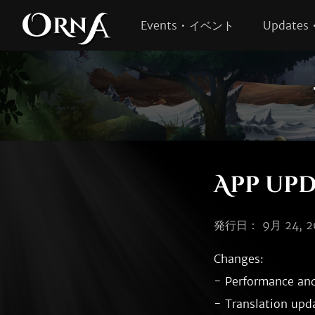
Events • イベント
Update
App upda
発行日： 9月 24, 2
Changes:

- Performance and
- Translation upda